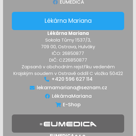
EUMEDICA
Lékárna Mariana
Lékárna Mariana
Sokola Tůmy 1537/3,
709 00, Ostrava, Hulváky
IČO: 26850877
DIČ: CZ26850877
Zapsaná v obchodním rejstříku vedeném
Krajským soudem v Ostravě oddíl C vložka 50422
+420 596 627 114
lekarnamariana@seznam.cz
LékárnaMariana
E-Shop
EUMEDICA s.r.o.