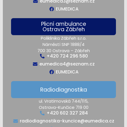
eumedica3@seznam.cz
EUMEDICA
Plicní ambulance
Ostrava Zábřeh
Poliklinika Zábřeh s.r.o.
Náměstí SNP 1888/4
700 30 Ostrava – Zábřeh
+420 724 296 580
eumedica4@seznam.cz
EUMEDICA
Radiodiagnostika
ul. Vratimovská 744/115,
Ostrava-Kunčice 719 00
+420 602 327 284
radiodiagnostika-kuncice@eumedica.cz