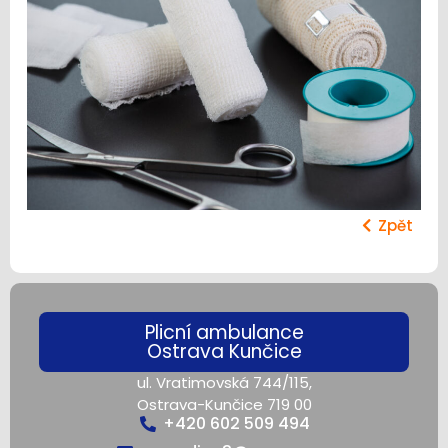
Zpět
Plicní ambulance
Ostrava Kunčice
ul. Vratimovská 744/115,
Ostrava-Kunčice 719 00
+420 602 509 494