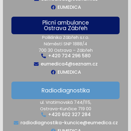
EUMEDICA
Plicní ambulance
Ostrava Zábřeh
Poliklinika Zábřeh s.r.o.
Náměstí SNP 1888/4
700 30 Ostrava – Zábřeh
+420 724 296 580
eumedica4@seznam.cz
EUMEDICA
Radiodiagnostika
ul. Vratimovská 744/115,
Ostrava-Kunčice 719 00
+420 602 327 284
radiodiagnostika-kuncice@eumedica.cz
EUMEDICA