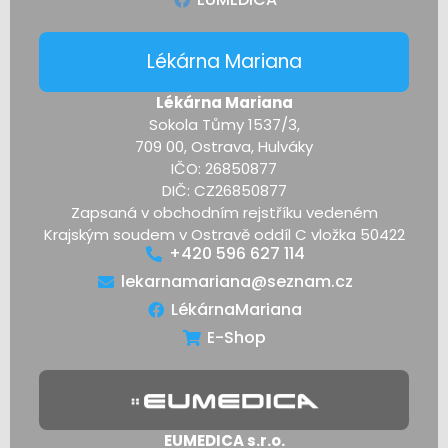
Lékárna Mariana
Lékárna Mariana
Sokola Tůmy 1537/3,
709 00, Ostrava, Hulváky
IČO: 26850877
DIČ: CZ26850877
Zapsaná v obchodním rejstříku vedeném
Krajským soudem v Ostravě oddíl C vložka 50422
+420 596 627 114
lekarnamariana@seznam.cz
LékárnaMariana
E-Shop
EUMEDICA s.r.o.