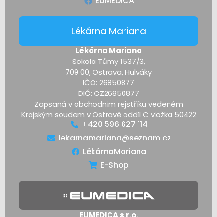
EUMEDICA
Lékárna Mariana
Lékárna Mariana
Sokola Tůmy 1537/3,
709 00, Ostrava, Hulváky
IČO: 26850877
DIČ: CZ26850877
Zapsaná v obchodním rejstříku vedeném
Krajským soudem v Ostravě oddíl C vložka 50422
+420 596 627 114
lekarnamariana@seznam.cz
LékárnaMariana
E-Shop
EUMEDICA s.r.o.