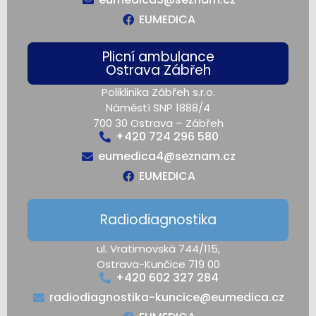
EUMEDICA
Plicní ambulance
Ostrava Zábřeh
Poliklinika Zábřeh s.r.o.
Náměstí SNP 1888/4
700 30 Ostrava – Zábřeh
+420 724 296 580
eumedica4@seznam.cz
EUMEDICA
Radiodiagnostika
ul. Vratimovská 744/115,
Ostrava-Kunčice 719 00
+420 602 327 284
radiodiagnostika-kuncice@eumedica.cz