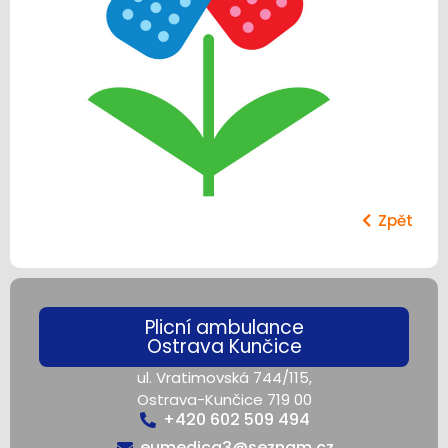
Zpět
Plicní ambulance
Ostrava Kunčice
ul. Vratimovská 744/115,
Ostrava-Kunčice 719 00
+420 602 509 494
eumedica3@seznam.cz