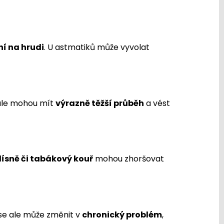
ní na hrudi
. U astmatiků může vyvolat
 ale mohou mít
výrazně těžší průběh
a vést
plísně či tabákový kouř
mohou zhoršovat
 se ale může změnit v
chronický problém
,