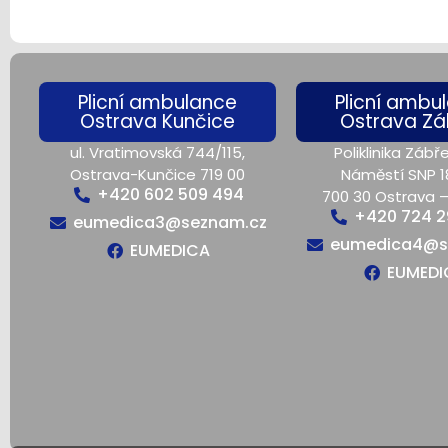
Plicní ambulance
Plicní ambu
Ostrava Kunčice
Ostrava Zá
ul. Vratimovská 744/115,
Poliklinika Zábře
Ostrava-Kunčice 719 00
Náměstí SNP 1
+420 602 509 494
700 30 Ostrava 
+420 724 2
eumedica3@seznam.cz
eumedica4@s
EUMEDICA
EUMEDI