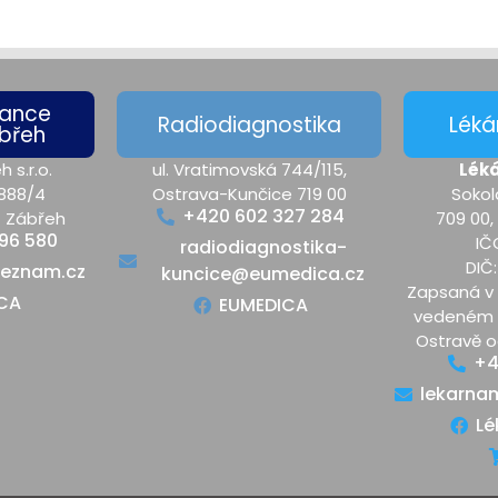
lance
Radiodiagnostika
Léká
břeh
h s.r.o.
ul. Vratimovská 744/115,
Lék
888/4
Ostrava-Kunčice 719 00
Sokol
+420 602 327 284
– Zábřeh
709 00,
96 580
IČ
radiodiagnostika-
DIČ
eznam.cz
kuncice@eumedica.cz
Zapsaná v 
CA
EUMEDICA
vedeném 
Ostravě o
+4
lekarna
Lé