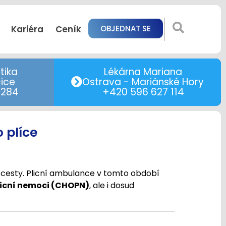
Kariéra
Ceník
OBJEDNAT SE
tika
Lékárna Mariana
ice
Ostrava - Mariánské Hory
 284
+420 596 627 114
 plíce
 cesty. Plicní ambulance v tomto období
licní nemoci (CHOPN)
, ale i dosud