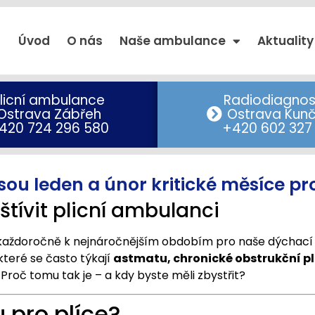
Úvod
O nás
Naše ambulance
Aktuality
licní ambulance
Radiodiagnos
Ostrava Zábřeh
Ostrava Kunč
420 724 296 580
+420 602 327
jsou leden a únor kritické měsíce pro
štívit plicní ambulanci
í každoročně k nejnáročnějším obdobím pro naše dýchací
které se často týkají
astmatu, chronické obstrukční p
roč tomu tak je – a kdy byste měli zbystřit?
 pro plíce?