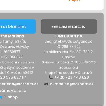
rna Mariana
árna Mariana
EUMEDICA s.r.o.
a Tůmy 1537/3,
Jednatel: MUDr. Ustyanovič
 Ostrava, Hulváky
IČ: 268 77 520
O: 26850877
Se sídlem: Neužilní 321, 739 21
: CZ26850877
Paskov
obchodním rejstříku
Spisová značka: C 28960/KSOS
Krajským soudem v
zapsáno u
ddíl C vložka 50422
Krajského soudu v Ostravě
20 596 627 114
+420 723 448 628
mariana@seznam.cz
eumedica@seznam.cz
kárnaMariana
E-Shop