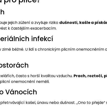
ch
je jejich zúžení a zvyšuje riziko
dušnosti, kašle a píská
vést k častějším exacerbacím.
eriálních infekcí
 v zimě běžné. U lidí s chronickým plicním onemocněním
rostorách
lářích, často s horší kvalitou vzduchu.
Prach, roztoči, 
né plicní onemocnění neměli.
po Vánocích
řetrvávající kašel, únavu nebo dušnost. „Ono to přejde“