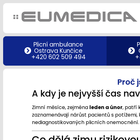
Plicní ambulance
P
Ostrava Kunčice
+420 602 509 494
+
Proč 
A kdy je nejvyšší čas nav
Zimní měsíce, zejména
leden a únor
, patř
zaznamenávají nárůst pacientů s potížemi, 
nediagnostikovaných plicních onemocnění. P
Co dělá zimu rizikovou