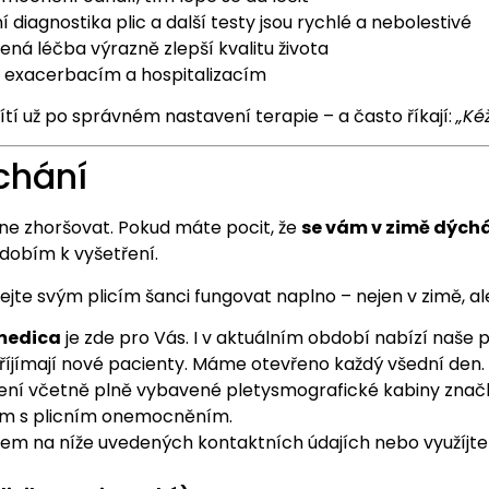
 diagnostika plic a další testy jsou rychlé a nebolestivé
ná léčba výrazně zlepší kvalitu života
exacerbacím a hospitalizacím
ítí už po správném nastavení terapie – a často říkají:
„Kéž
chání
ne zhoršovat. Pokud máte pocit, že
se vám v zimě dýchá
bdobím k vyšetření.
ejte svým plicím šanci fungovat naplno – nejen v zimě, ale
medica
je zde pro Vás. I v aktuálním období nabízí naše 
říjímají nové pacienty. Máme otevřeno každý všední den.
ení včetně plně vybavené pletysmografické kabiny zna
tům s plicním onemocněním.
lem na níže uvedených kontaktních údajích nebo využíj