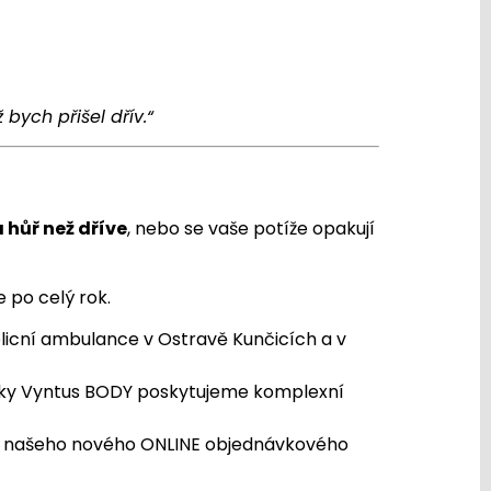
 bych přišel dřív.“
 hůř než dříve
, nebo se vaše potíže opakují
 po celý rok.
plicní ambulance v Ostravě Kunčicích a v
čky Vyntus BODY poskytujeme komplexní
te našeho nového ONLINE objednávkového