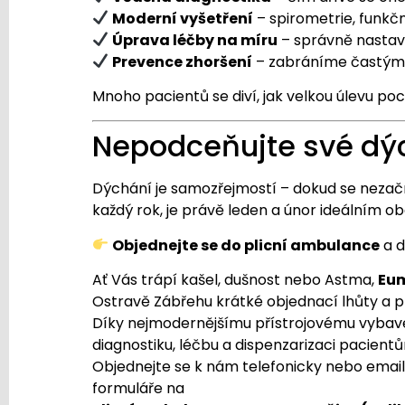
Moderní vyšetření
– spirometrie, funkční
Úprava léčby na míru
– správně nastave
Prevence zhoršení
– zabráníme častým 
Mnoho pacientů se diví, jak velkou úlevu poc
Nepodceňujte své dý
Dýchání je samozřejmostí – dokud se nezač
každý rok, je právě leden a únor ideálním o
Objednejte se do plicní ambulance
a d
Ať Vás trápí kašel, dušnost nebo Astma,
Eu
Ostravě Zábřehu krátké objednací lhůty a p
Díky nejmodernějšímu přístrojovému vybav
diagnostiku, léčbu a dispenzarizaci pacien
Objednejte se k nám telefonicky nebo emai
formuláře na
www.eumedica.cz