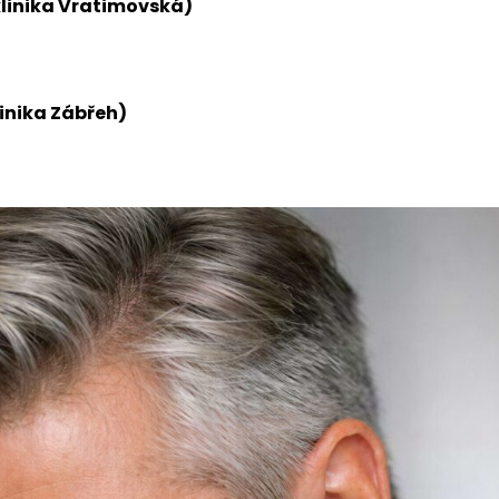
klinika Vratimovská)
ps://www.eumedica.cz/plicni-ambulance/
inika Zábřeh)
s://www.eumedica.cz/plicni-ambulance-ostrava-zabreh