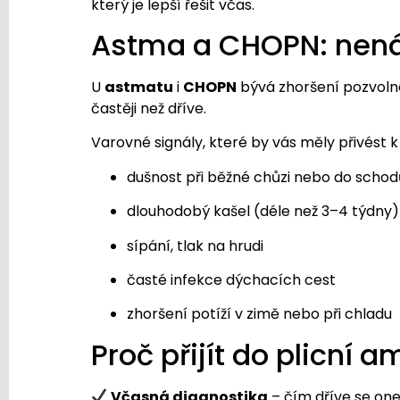
který je lepší řešit včas.
Astma a CHOPN: nenáp
U
astmatu
i
CHOPN
bývá zhoršení pozvolné.
častěji než dříve.
Varovné signály, které by vás měly přivést k 
dušnost při běžné chůzi nebo do schod
dlouhodobý kašel (déle než 3–4 týdny)
sípání, tlak na hrudi
časté infekce dýchacích cest
zhoršení potíží v zimě nebo při chladu
Proč přijít do plicní
Včasná diagnostika
– čím dříve se one