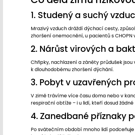
1. Studený a suchý vzdu
Mrazivý vzduch dráždí dýchací cesty, způsobu
zhoršení onemocnění, u pacientů s CHOPN 
2. Nárůst virových a bakt
Chřipky, nachlazení a záněty průdušek jsou
k dlouhodobému zhoršení dýchání.
3. Pobyt v uzavřených p
V zimě trávíme více času doma nebo v kance
respirační obtíže – i u lidí, kteří dosud žád
4. Zanedbané příznaky 
Po svátečním období mnoho lidí podceňuje p