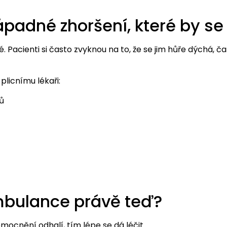
adné zhoršení, které by se 
 Pacienti si často zvyknou na to, že se jim hůře dýchá, ča
plicnímu lékaři:
ů
 ambulance právě teď?
mocnění odhalí, tím lépe se dá léčit